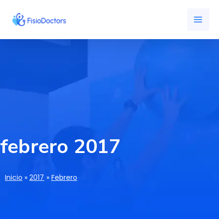
Ir
MAI
al
ME
contenido
febrero 2017
Inicio
2017
Febrero