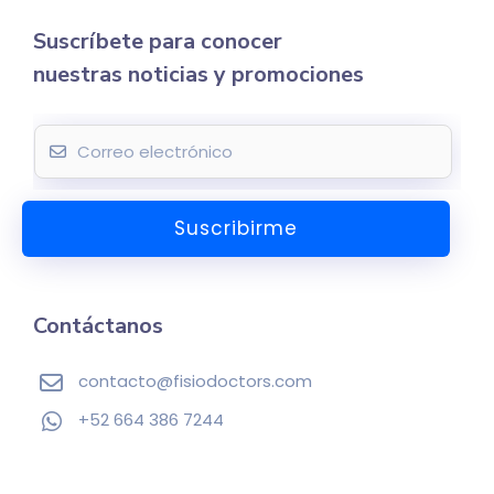
Suscríbete para conocer
nuestras noticias y promociones
E
m
a
Suscribirme
i
l
*
Contáctanos
contacto@fisiodoctors.com
+52 664 386 7244