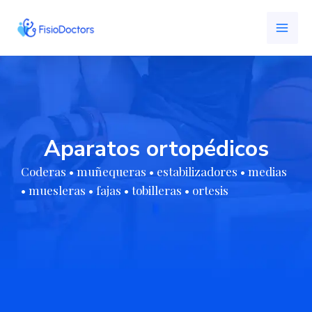
Ir
MAI
al
ME
contenido
Aparatos ortopédicos
Coderas • muñequeras • estabilizadores • medias
• muesleras • fajas • tobilleras • ortesis