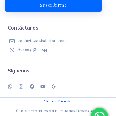
Suscribirme
i
l
*
Contáctanos
contacto@fisiodoctors.com
+52 664 386 7244
Síguenos
Política de Privacidad
© FisioDoctors Tijuana por la Dra. Seañez | Especialistas en