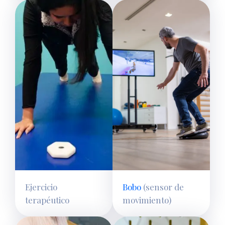
Ejercicio
Bobo
(sensor de
terapéutico
movimiento)