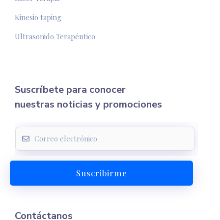
Kinesio taping
Ultrasonido Terapéutico
Suscríbete para conocer
nuestras noticias y promociones
E
m
a
Suscribirme
i
l
*
Contáctanos