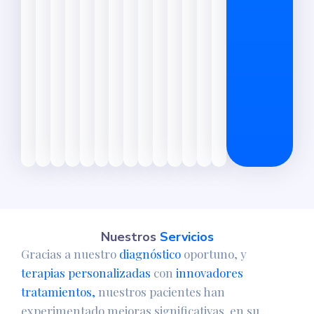
l
s
m
d
u
a
s
)
c
u
l
a
r
e
s
.
Nuestros
Servicios
Gracias a nuestro
diagnóstico
oportuno, y
terapias personalizadas
con
innovadores
tratamientos,
nuestros pacientes han
experimentado mejoras significativas en su