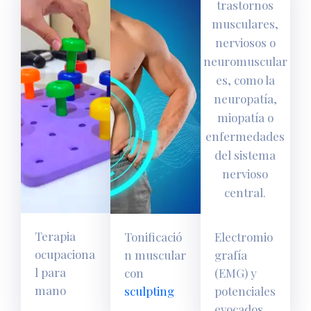
Terapia
Tonificació
Electromio
ocupaciona
n muscular
grafía
l para
con
(EMG) y
mano
sculpting
potenciales
evocados