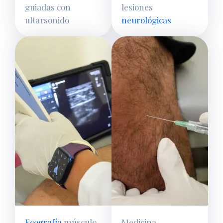
guiadas con
lesiones
ultarsonido
neurológicas
Ecografía
músculo
Medicina