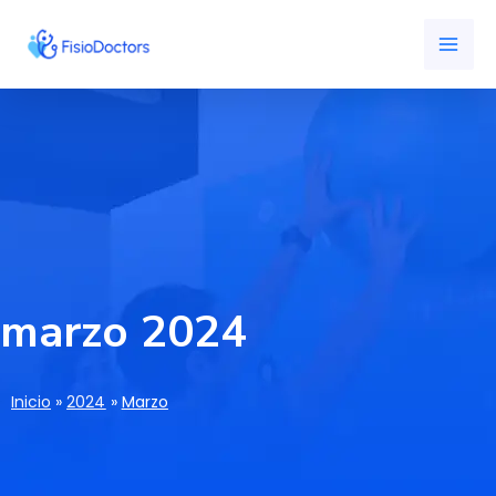
Ir
MAI
al
ME
contenido
marzo 2024
Inicio
2024
Marzo