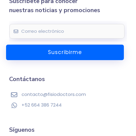
Suscríbete para conocer
nuestras noticias y promociones
E
m
a
Suscribirme
i
l
*
Contáctanos
contacto@fisiodoctors.com
+52 664 386 7244
Síguenos