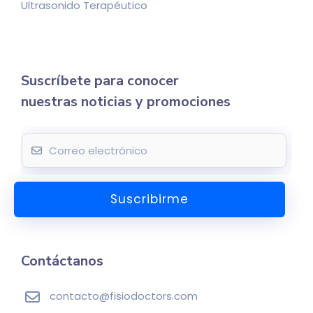
Ultrasonido Terapéutico
Suscríbete para conocer
nuestras noticias y promociones
E
m
a
Suscribirme
i
l
*
Contáctanos
contacto@fisiodoctors.com