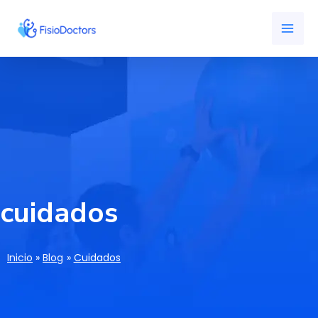
Ir
MAI
al
ME
contenido
cuidados
Inicio
Blog
Cuidados