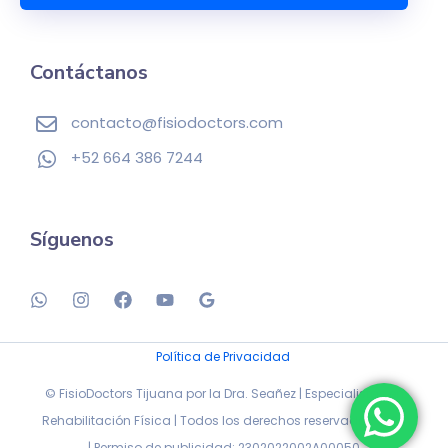
l
*
Contáctanos
contacto@fisiodoctors.com
+52 664 386 7244
Síguenos
Política de Privacidad
© FisioDoctors Tijuana por la Dra. Seañez | Especialistas en
Rehabilitación Física | Todos los derechos reservados 2026
| Permiso de publicidad: 2302022002A00050