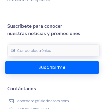
Suscríbete para conocer
nuestras noticias y promociones
E
m
a
Suscribirme
i
l
*
Contáctanos
contacto@fisiodoctors.com