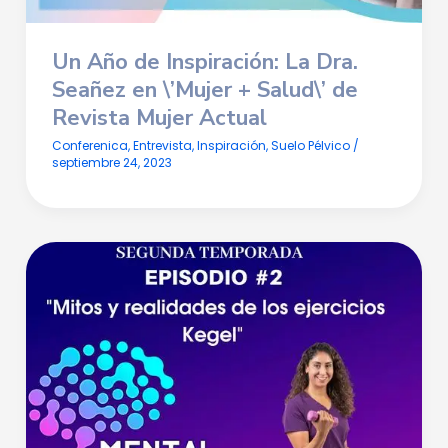
Un Año de Inspiración: La Dra.
Seañez en \’Mujer + Salud\’ de
Revista Mujer Actual
Conferenica
,
Entrevista
,
Inspiración
,
Suelo Pélvico
/
septiembre 24, 2023