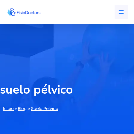
Ir
MAI
al
ME
contenido
suelo pélvico
Inicio
Blog
Suelo Pélvico