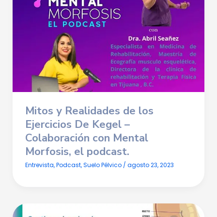
Mitos y Realidades de los
Ejercicios De Kegel
–
Colaboración con Mental
Morfosis, el podcast.
Entrevista
,
Podcast
,
Suelo Pélvico
/
agosto 23, 2023