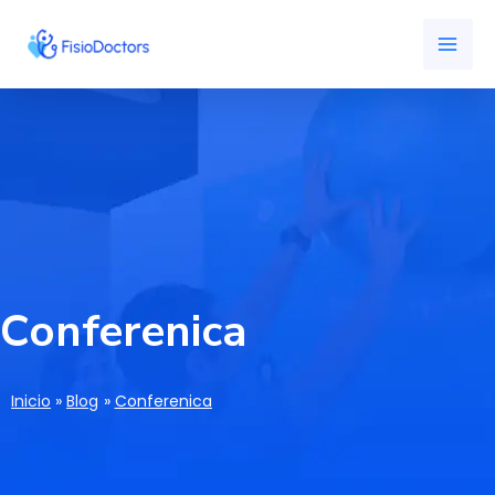
Ir
MAI
al
ME
contenido
Conferenica
Inicio
Blog
Conferenica