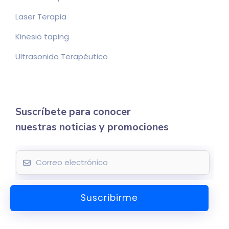
Laser Terapia
Kinesio taping
Ultrasonido Terapéutico
Suscríbete para conocer
nuestras noticias y promociones
E
m
a
Suscribirme
i
l
*