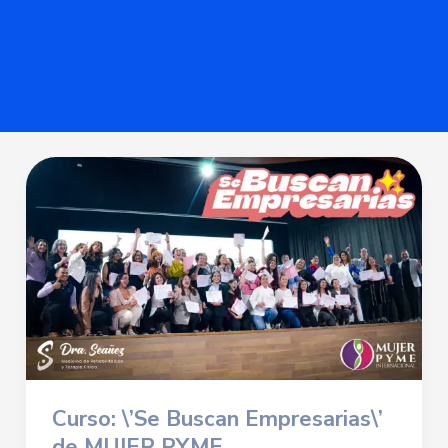
Curso: \’Se Buscan Empresarias\’
de MUJER PYME