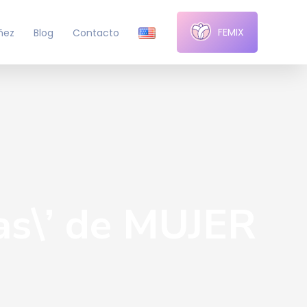
FEMIX
ñez
Blog
Contacto
as\’ de MUJER