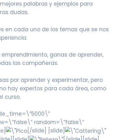
 mejores palabras y ejemplos para
tras dudas.
des en cada uno de los temas que se nos
periencia.
e emprendimiento, ganas de aprender,
odas las compañeras.
as por aprender y experimentar, pero
ino hay expertos para cada área, como
el curso.
lide_time=\”5000\”
ow=\”false\” random=\”false\”
de]
[/slide] [slide]
slide][slide]
[/slide][slide]