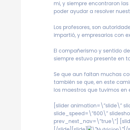
mi, y siempre encontraron las
poder ayudar a resolver nues
Los profesores, son autorida
impartió, y empresarios con ex
El compañerismo y sentido d
siempre estuvo presente en t
Se que aun faltan muchas cos
también se que, en este cam
los maestros que tuvimos en 
[slider animation=\”slide\” s
slide_speed=\”600\” slidesh
prev_next_nav=\”true\”] [sli
[/slide][slide]
[/