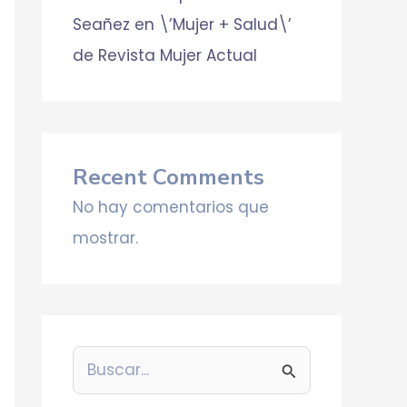
Seañez en \’Mujer + Salud\’
de Revista Mujer Actual
Recent Comments
No hay comentarios que
mostrar.
B
u