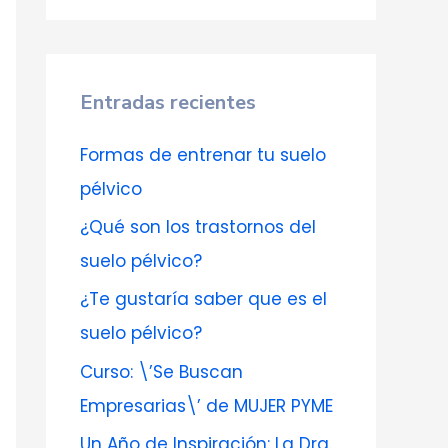
s
c
a
Entradas recientes
r
:
Formas de entrenar tu suelo
pélvico
¿Qué son los trastornos del
suelo pélvico?
¿Te gustaría saber que es el
suelo pélvico?
Curso: \’Se Buscan
Empresarias\’ de MUJER PYME
Un Año de Inspiración: La Dra.