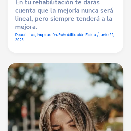
En tu rehabilitación te darás
cuenta que
la mejoría nunca será
lineal,
pero siempre tenderá a la
mejora.
Deportistas
,
Inspiración
,
Rehabilitación Física
/
junio 22,
2023