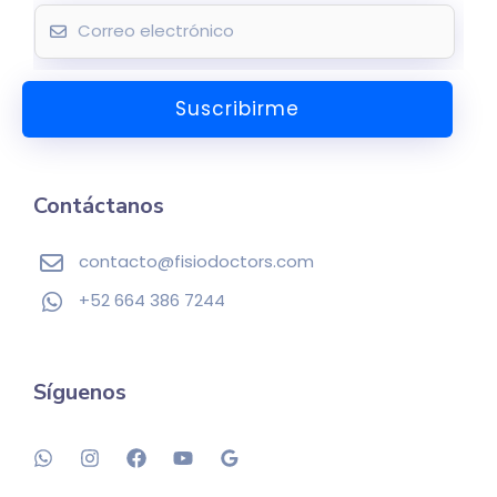
E
m
a
Suscribirme
i
l
*
Contáctanos
contacto@fisiodoctors.com
+52 664 386 7244
Síguenos