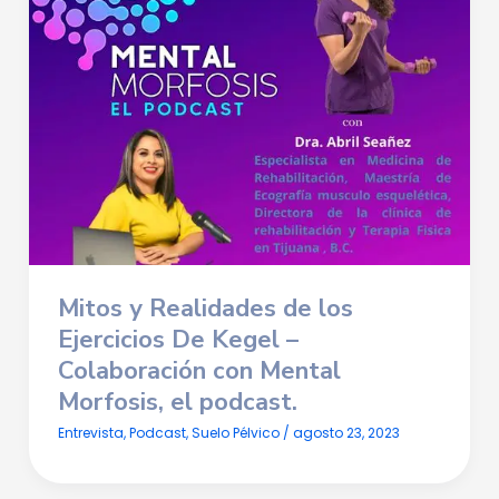
Mitos y Realidades de los
Ejercicios De Kegel
–
Colaboración con Mental
Morfosis, el podcast.
Entrevista
,
Podcast
,
Suelo Pélvico
/
agosto 23, 2023