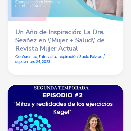
Un Año de Inspiración: La Dra.
Seañez en \’Mujer + Salud\’ de
Revista Mujer Actual
Conferenica
,
Entrevista
,
Inspiración
,
Suelo Pélvico
/
septiembre 24, 2023