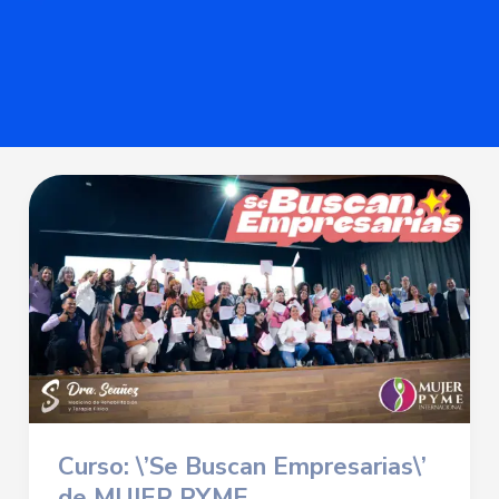
Curso: \’Se Buscan Empresarias\’
de MUJER PYME